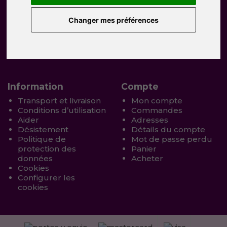
Service client
Extras
Qui sommes nous
Cadeaux
Changer mes préférences
Contacter avec nous
Offres spéciales
Vos retours produits
Histoire tiffany
Plan du site
Information
Compte
Transport et livraison
Mon compte
Conditions d’utilisation
Commandes
Aider
Adresses
Désistement
Détails du compte
Politique de
Mot de passe perdu
protection des
Panier
données
Acheter
Cookies
Configurer les
cookies