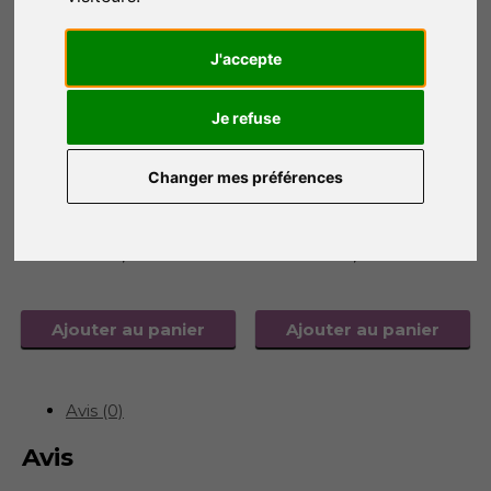
J'accepte
Je refuse
Changer mes préférences
Lampe Tiffany
Applique Tiffany LPW02
LPT10269
178,00
€
98,00
€
Ajouter au panier
Ajouter au panier
Avis (0)
Avis