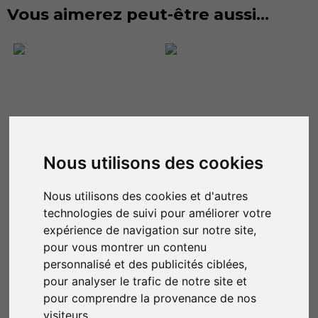
Vous aimerez peut-être aussi…
Nous utilisons des cookies
Nous utilisons des cookies et d'autres
Lampe Tiffany LPC02-
Suspension Tiffany
BLAF
LPTS02+C1
technologies de suivi pour améliorer votre
196,00
€
172,94
€
–
191,05
€
expérience de navigation sur notre site,
5.00
sur 5
pour vous montrer un contenu
personnalisé et des publicités ciblées,
Ajouter au panier
Choix des options
pour analyser le trafic de notre site et
pour comprendre la provenance de nos
visiteurs.