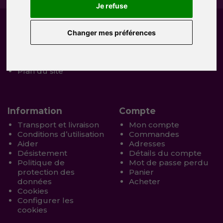
Je refuse
Service client
Extras
Changer mes préférences
Qui sommes nous
Cadeaux
Contacter avec nous
Offres spéciales
Vos retours produits
Histoire tiffany
Plan du site
Information
Compte
Transport et livraison
Mon compte
Conditions d’utilisation
Commandes
Aider
Adresses
Désistement
Détails du compte
Politique de
Mot de passe perdu
protection des
Panier
données
Acheter
Cookies
Configurer les
cookies