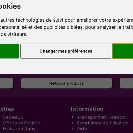
ookies
'autres technologies de suivi pour améliorer votre expérienc
sonnalisé et des publicités ciblées, pour analyser le trafi
s visiteurs.
Changer mes préférences
Retours produits
xtras
Information
Cadeaux
Transport et livraison
Offres spéciales
Conditions d’utilisation
Histoire tiffany
Aider