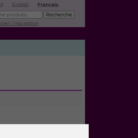
ol
English
Français
ter / Inscription