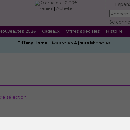
0 articles -
0,00
€
Españ
Panier
|
Acheter
Se connec
Nouveautés 2026
Cadeaux
Offres spéciales
Histoire
Tiffany Home:
Livraison en
4 jours
laborables
re sélection.