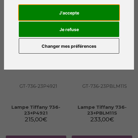
40+PBLM11
23+P2080
403,00
€
228,00
€
J'accepte
Je refuse
Ajouter au panier
Ajouter au panier
Changer mes préférences
Lampe Tiffany 736-
Lampe Tiffany 736-
23+P4921
23+PBLM11S
215,00
€
233,00
€