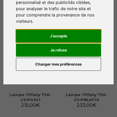
Lampe Tiffany 736-
Lampe Tiffany 736-
personnalisé et des publicités ciblées,
40+PBLM11
23+P2080
pour analyser le trafic de notre site et
403,00
€
228,00
€
pour comprendre la provenance de nos
visiteurs.
Ajouter au panier
Ajouter au panier
J'accepte
Je refuse
Changer mes préférences
Lampe Tiffany 736-
Lampe Tiffany 736-
23+P4921
23+PBLM11S
215,00
€
233,00
€