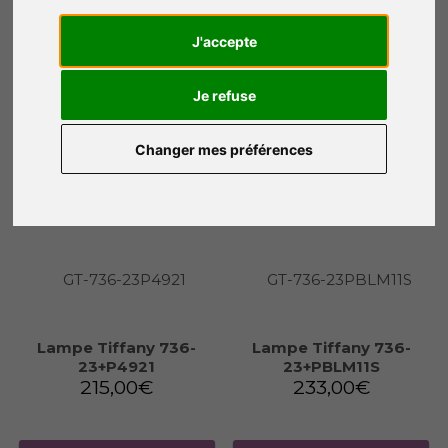
40+PBLM11
23+P2080
403,00
€
228,00
€
J'accepte
Je refuse
Ajouter au panier
Ajouter au panier
Changer mes préférences
Lampe Tiffany 736-
Lampe Tiffany 736-
23+P4921
23+PBLM11S
215,00
€
233,00
€