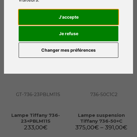
Lampe Tiffany 736-
Lampe Tiffany 736-
23+P2080
23+P4921
228,00
€
215,00
€
J'accepte
Je refuse
Ajouter au panier
Ajouter au panier
Changer mes préférences
Lampe Tiffany 736-
Lampe suspension
23+PBLM11S
Tiffany 736-50+C
233,00
€
375,00
€
–
391,00
€