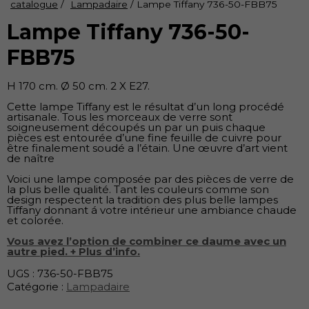
catalogue
/
Lampadaire
/ Lampe Tiffany 736-50-FBB75
Lampe Tiffany 736-50-
FBB75
H 170 cm. Ø 50 cm. 2 X E27.
Cette lampe Tiffany est le résultat d’un long procédé
artisanale. Tous les morceaux de verre sont
soigneusement découpés un par un puis chaque
pièces est entourée d’une fine feuille de cuivre pour
être finalement soudé a l’étain. Une œuvre d’art vient
de naître
Voici une lampe composée par des pièces de verre de
la plus belle qualité. Tant les couleurs comme son
design respectent la tradition des plus belle lampes
Tiffany donnant á votre intérieur une ambiance chaude
et colorée.
Vous avez l’option de combiner ce daume avec un
autre pied. + Plus d’info.
UGS :
736-50-FBB75
Catégorie :
Lampadaire