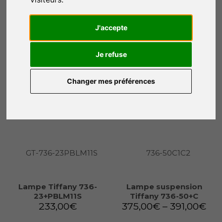
Lampe Tiffany 736-
Lampe Tiffany 736-
23+P2080
23+P4921
228,00
€
215,00
€
J'accepte
Je refuse
Ajouter au panier
Ajouter au panier
Changer mes préférences
Lampe Tiffany 736-
Lampe suspension
23+PBLM11S
Tiffany 736-50+C
233,00
€
375,00
€
–
391,00
€